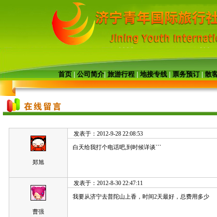
首页
|
公司简介
|
旅游行程
|
地接专线
|
票务预订
|
散
发表于：2012-9-28 22:08:53
白天给我打个电话吧,到时候详谈```
郑旭
发表于：2012-8-30 22:47:11
我要从济宁去普陀山上香，时间2天最好，总费用多少
曹强