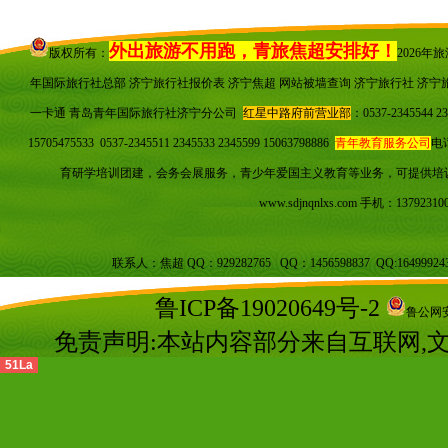
外出旅游不用跑，青旅焦超安排好！
版权所有：
2026
年国际旅行社总部 济宁旅行社报价表 济宁焦超
网站被墙查询
济宁旅行社 济宁
一卡通 青岛青年国际旅行社济宁分公司
红星中路府前营业部
：0537-23455
15705475533 0537-2345511 2345533 2345599 15063798886
青年教育服务公司
电话
育研学培训团建，会务会展服务，青少年爱国主义教育等业务，可提供培
www.sdjnqnlxs.com
手机：137923100
联系人：焦超 QQ：929282765 QQ：1456598837 QQ:16499924
鲁ICP备19020649号-2
鲁公网安备
免责声明:本站内容部分来自互联网,
51La