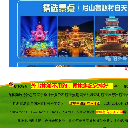
尼
外出旅游不用跑，青旅焦超安排好！
版权所有：
2026
年国际旅行社总部 济宁旅行社报价表 济宁焦超
网站被墙查询
济宁旅行社 济宁
一卡通 青岛青年国际旅行社济宁分公司
红星中路府前营业部
：0537-23455
15705475533 0537-2345511 2345533 2345599 15063798886
青年教育服务公司
电话
育研学培训团建，会务会展服务，青少年爱国主义教育等业务，可提供培