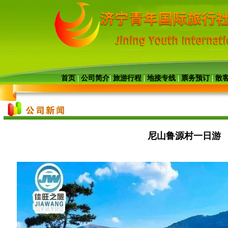
首页
|
公司简介
|
旅游行程
|
地接专线
|
票务预订
|
散
尼山鲁源村一日游