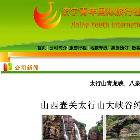
首页
|
公司简介
|
旅游行程
|
地接专线
|
票务预订
|
散
太行山青龙峡、八泉