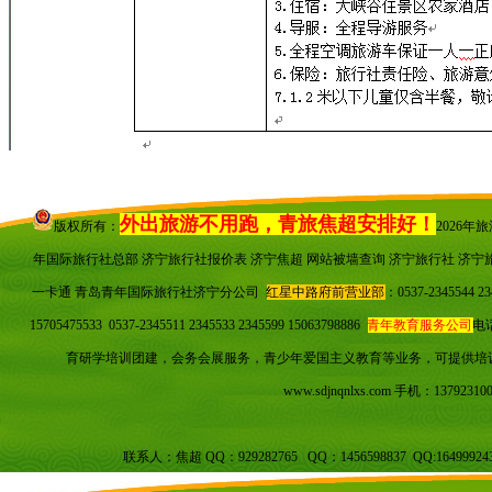
外出旅游不用跑，青旅焦超安排好！
版权所有：
2026
年国际旅行社总部 济宁旅行社报价表 济宁焦超
网站被墙查询
济宁旅行社 济宁
一卡通 青岛青年国际旅行社济宁分公司
红星中路府前营业部
：0537-23455
15705475533 0537-2345511 2345533 2345599 15063798886
青年教育服务公司
电话
育研学培训团建，会务会展服务，青少年爱国主义教育等业务，可提供培
www.sdjnqnlxs.com
手机：137923100
联系人：焦超 QQ：929282765 QQ：1456598837 QQ:16499924