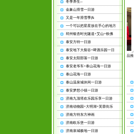
第
第
冬季养生--
国
二
二
金象山滑雪一日游
岛
批
批
临
包
小
小
又是一年滑雪季|&
沂
机-
dao
dao
竹
产
爱
爱
一个可以把星星放在手心的地方
泉
品
玛
玛
邳州银杏时光隧道+艾山+铁佛
村
推
电
电
红
介
动
动
泰安方特一日游
石
会
车
车
泰安地下大裂谷+啤酒乐园一日
寨
济
销
销
团
济南富国岛包机-产品推
宁
济南富国岛包机-产品推
售
售
泰安太阳部落一日游
团建活动
建
介会济宁站
站
介会济宁站
公
公
泰安老爷车+泰山花海一日游
泰山花海一日游
泰山温泉城休闲一日游
泰安梦想小镇一日游
济南九顶塔欢乐园乐享一日游
青岛青年国际旅行社有限公
济南动物园+大明湖+芙蓉街乐
司济宁分公司
济南方特东方神画
统一社会信用代码：
济南欧乐堡一日游
91370811MA3DBJLR0M
备案登记证明编号：
济南泉城极地一日游