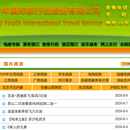
程
|
地接专线
|
票务预订
|
散客行程
|
酒店预订
|
租车服务
|
网上支付
|
在线
3/2345511
2026年出境线路
云南线路
华东线路
海南线路
福建线
江西线路
广西线路
四川重庆
新疆西藏青海甘肃
湖南贵
北京河北内蒙
安徽山西陕西
东北线路
夕阳红专列
2026-8-8
宜昌+恩施双飞/双高5日游
2026-8-7
君山二日游重渡沟|鸡冠洞二选一
2026-8-6
逍遥张家界双飞六日游
2026-8-5
【纯净之旅】苏沪杭四天
2026-8-4
E家人的九寨