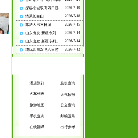
2026-7-19
探秘京城双高四日游
2026-7-18
情系长白山
2026-7-15
苏沪大巴三日游
2026-7-14
山东出发·新疆专列1
2026-7-14
山东出发·新疆专列1
2026-7-12
纯玩四川双飞六日游
小dao 爱玛电动车销售公司-团
小dao 爱玛电动
洒店预订
航班查询
火车列表
天气预报
旅游地图
公交查询
手机查询
邮编区号
在线翻译
出行参考