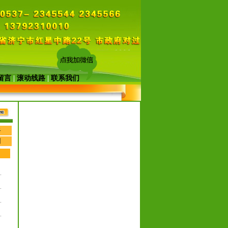
留言
|
滚动线路
|
联系我们
路
州