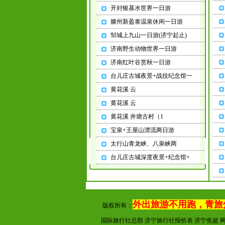
L-SD-CJ00124-JNS-FS0002
开封银基水世界一日游
业务经营范围：国内、出入
滕州新盈泰温泉休闲一日游
境旅游
法人：焦超
邹城上九山一日游(济宁起止)
地址：济宁市红星中路市政
济南野生动物世界一日游
府对过
济南红叶谷赏秋一日游
台儿庄古城夜景+战役纪念馆一
黄花溪 云
本网站出境旅游产品由青岛
黄花溪 云
青年国际旅行社济宁分公司
黄花溪 井塘古村（1
所经营。
宝泉+王屋山漂流两日游
太行山青龙峡、八泉峡两
台儿庄古城深度夜景+纪念馆+
外出旅游不用跑，青旅
版权所有：
国际旅行社总部 济宁旅行社报价表 济宁焦超