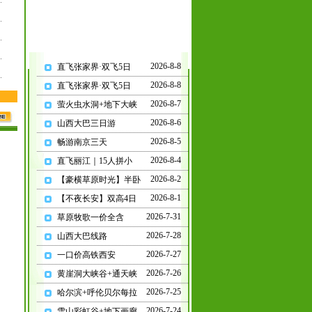
2026-8-8
直飞张家界·双飞5日
2026-8-8
直飞张家界·双飞5日
2026-8-7
萤火虫水洞+地下大峡
2026-8-6
山西大巴三日游
2026-8-5
畅游南京三天
2026-8-4
直飞丽江｜15人拼小
2026-8-2
【豪横草原时光】半卧
2026-8-1
【不夜长安】双高4日
2026-7-31
草原牧歌一价全含
2026-7-28
山西大巴线路
2026-7-27
一口价高铁西安
2026-7-26
黄崖洞大峡谷+通天峡
2026-7-25
哈尔滨+呼伦贝尔每拉
2026-7-24
雪山彩虹谷+地下画廊