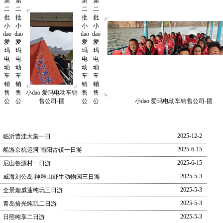
第
第
二
二
批
批
小
小
dao
dao
爱
爱
玛
玛
电
电
动
动
车
车
销
销
小dao 爱玛电动车销
售
售
售公司-团
公
公
小dao 爱玛电动车销售公司-团
2025-12-2
临沂曹洼大集一日
2025-6-15
船游京杭运河 南阳古镇一日游
2025-6-15
尼山鲁源村一日游
2025-5-3
威海刘公岛 神雕山野生动物园三日游
2025-5-3
全景烟威蓬纯玩三日游
2025-5-3
青岛拾光纯玩二日游
2025-5-3
日照纯享二日游