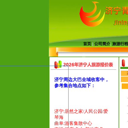
法资质的旅行社，并签订统
一电子旅游合同
微信1:992345533
微信2:15705475533
微信
3
:13792310010
电话：
首页
|
公司简介
|
旅游行
2345566/2345544/2345599/
234553
济宁周边大巴全域收客中，
参考集合地点如下：
济宁:居然之家/人民公园/爱
琴海
曲阜:游客集散中心
嘉祥:银座
鱼台:新佳客多