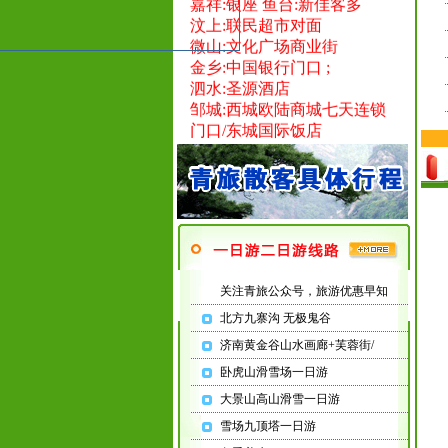
汶上:联民超市对面
微山:文化广场商业街
金乡:中国银行门口 ;
泗水:圣源酒店
邹城:西城欧陆商城七天连锁
门口/东城国际饭店
兖州:九州广场-九州大道公
交站牌
梁山:三角花园
巨野:老汽车
站
口号：外出旅游不用跑，
府前青旅安排好
！
关注青旅公众号，旅游优惠早知
北方九寨沟 无极鬼谷
济南黄金谷山水画廊+芙蓉街/
卧虎山滑雪场一日游
大景山高山滑雪一日游
济
雪场九顶塔一日游
南
富